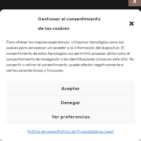
Blog
Gestionar el consentimiento
de las cookies
HORARIOS
ENCUÉNTRANOS
Para ofrecer las mejores experiencias, utilizamos tecnologías como las
Lunes-Viernes:
665 29 08 63
cookies para almacenar y/o acceder a la información del dispositivo. El
10:00–14:00, 16:00–
consentimiento de estas tecnologías nos permitirá procesar datos como el
Carrer de Misser
comportamiento de navegación o las identificaciones únicas en este sitio. No
20:00
Mascó, 42, 46010
consentir o retirar el consentimiento, puede afectar negativamente a
ciertas características y funciones.
Sábado y Domingo:
Valencia
Urgencias 24h (bajo
Aceptar
llamada previa)
Denegar
Ver preferencias
Política de cookies
Política de Privacidad
Aviso Legal